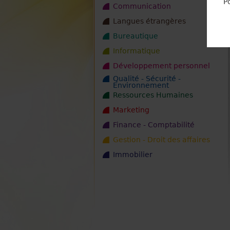
P
Communication
Langues étrangères
Bureautique
Informatique
Développement personnel
Qualité - Sécurité -
Environnement
Ressources Humaines
Marketing
Finance - Comptabilité
Gestion - Droit des affaires
Immobilier