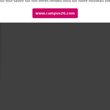
our tout savoir sur nos offres rendez-vous sur notre nouveau site
www.campus26.com