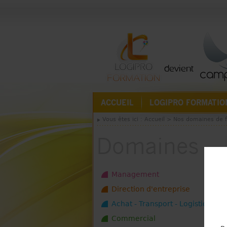
ACCUEIL
LOGIPRO FORMATIO
Vous êtes ici :
Accueil
>
Nos domaines de 
Domaines
Management
Direction d'entreprise
Achat - Transport - Logistique
Commercial