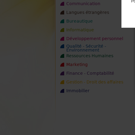
P
Communication
Langues étrangères
Bureautique
Informatique
Développement personnel
Qualité - Sécurité -
Environnement
Ressources Humaines
Marketing
Finance - Comptabilité
Gestion - Droit des affaires
Immobilier