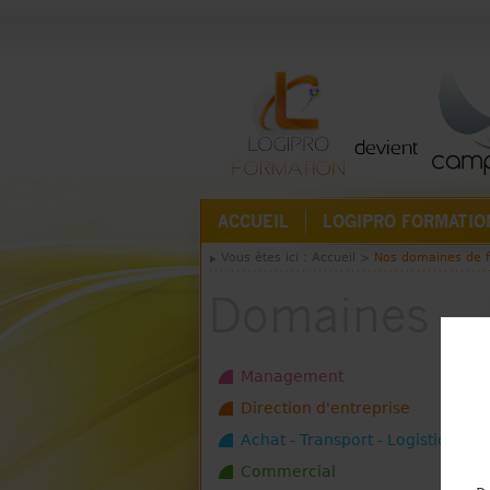
ACCUEIL
LOGIPRO FORMATIO
Vous êtes ici :
Accueil
>
Nos domaines de 
Domaines
Management
Direction d'entreprise
Achat - Transport - Logistique
Commercial