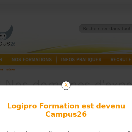
N
NOS FORMATIONS
INFOS PRATIQUES
RECRUT
formation
Nos domaines d'expe
X
Logipro Formation est devenu
Campus26