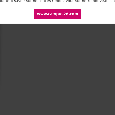
our tout savoir sur nos offres rendez-vous sur notre nouveau site
www.campus26.com